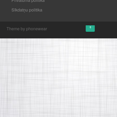
Privātuma politika
Sīkdatņu politika
↑
Theme by phonewear