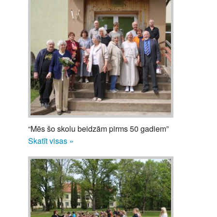
“Mēs šo skolu beidzām pirms 50 gadiem”
Skatīt visas »