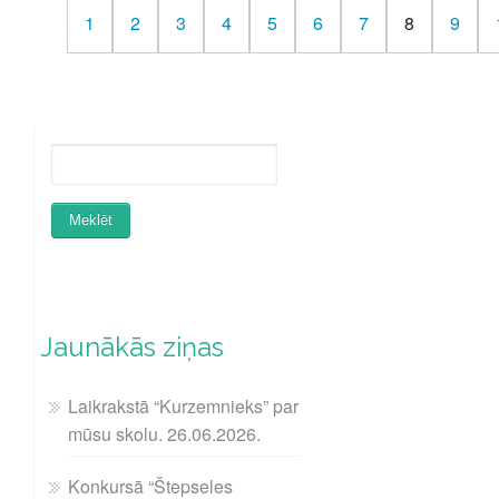
1
2
3
4
5
6
7
8
9
Jaunākās ziņas
Laikrakstā “Kurzemnieks” par
mūsu skolu. 26.06.2026.
Konkursā “Štepseles