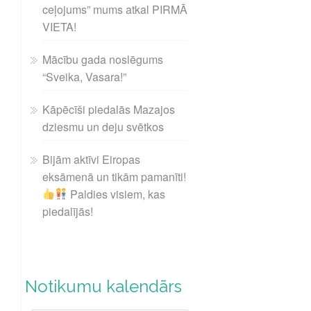
ceļojums” mums atkal PIRMĀ
VIETA!
Mācību gada noslēgums
“Sveika, Vasara!”
Kāpēcīši piedalās Mazajos
dziesmu un deju svētkos
Bijām aktīvi Eiropas
eksāmenā un tikām pamanīti!
Paldies visiem, kas
piedalījās!
Notikumu kalendārs