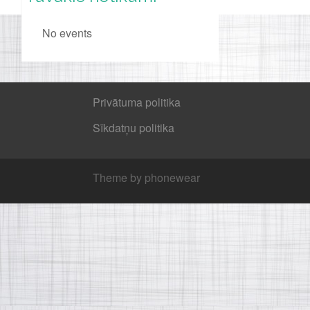
No events
Privātuma politika
Sīkdatņu politika
Theme by phonewear