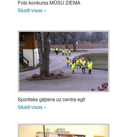
Foto konkurss MŪSU ZIEMA
Skatīt visas »
Sportisks gājiens uz centra egli
Skatīt visas »