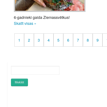
6-gadnieki gaida Ziemassvētkus!
Skatīt visas »
1
2
3
4
5
6
7
8
9