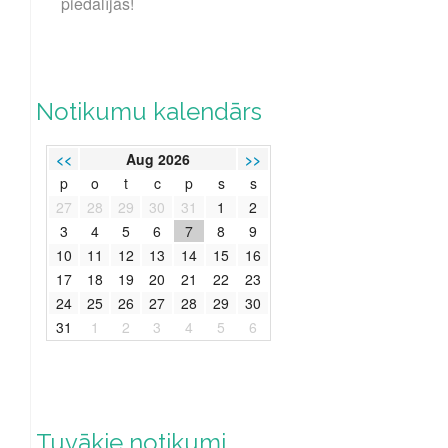
piedalījās!
Notikumu kalendārs
<<
Aug 2026
>>
p
o
t
c
p
s
s
27
28
29
30
31
1
2
3
4
5
6
7
8
9
10
11
12
13
14
15
16
17
18
19
20
21
22
23
24
25
26
27
28
29
30
31
1
2
3
4
5
6
Tuvākie notikumi