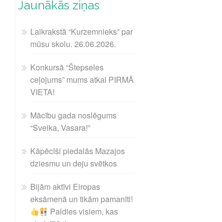
Jaunākās ziņas
Laikrakstā “Kurzemnieks” par
mūsu skolu. 26.06.2026.
Konkursā “Štepseles
ceļojums” mums atkal PIRMĀ
VIETA!
Mācību gada noslēgums
“Sveika, Vasara!”
Kāpēcīši piedalās Mazajos
dziesmu un deju svētkos
Bijām aktīvi Eiropas
eksāmenā un tikām pamanīti!
Paldies visiem, kas