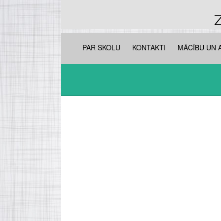
Z
PAR SKOLU
KONTAKTI
MĀCĪBU UN 