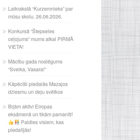
Laikrakstā “Kurzemnieks” par
mūsu skolu. 26.06.2026.
Konkursā “Štepseles
ceļojums” mums atkal PIRMĀ
VIETA!
Mācību gada noslēgums
“Sveika, Vasara!”
Kāpēcīši piedalās Mazajos
dziesmu un deju svētkos
Bijām aktīvi Eiropas
eksāmenā un tikām pamanīti!
Paldies visiem, kas
piedalījās!