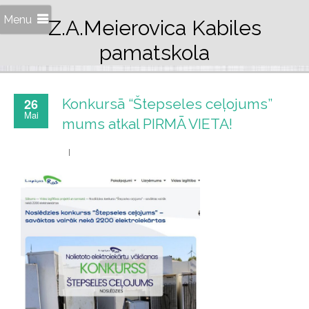
Menu
Z.A.Meierovica Kabiles
pamatskola
26
Konkursā “Štepseles ceļojums”
Mai
mums atkal PIRMĀ VIETA!