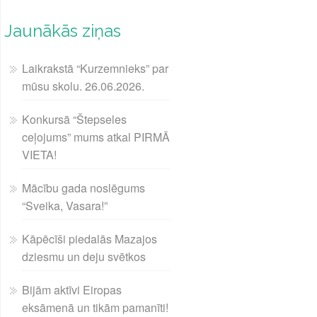
Jaunākās ziņas
Laikrakstā “Kurzemnieks” par
mūsu skolu. 26.06.2026.
Konkursā “Štepseles
ceļojums” mums atkal PIRMĀ
VIETA!
Mācību gada noslēgums
“Sveika, Vasara!”
Kāpēcīši piedalās Mazajos
dziesmu un deju svētkos
Bijām aktīvi Eiropas
eksāmenā un tikām pamanīti!