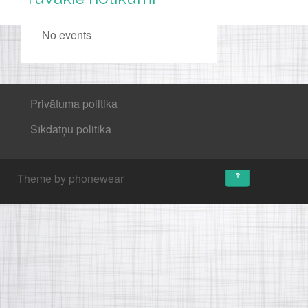
No events
Privātuma politika
Sīkdatņu politika
↑
Theme by phonewear