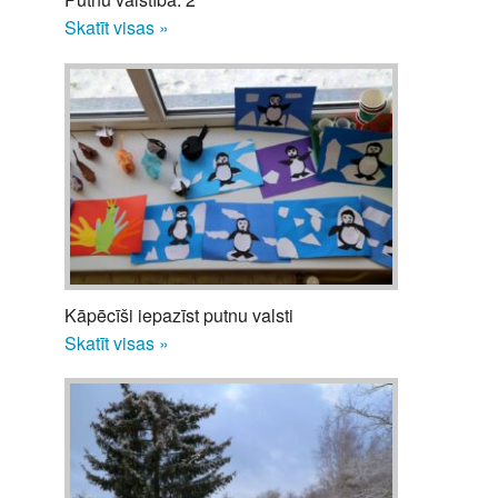
Skatīt visas »
Kāpēcīši iepazīst putnu valsti
Skatīt visas »