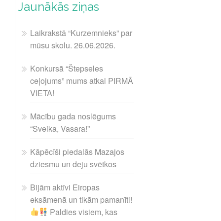
Jaunākās ziņas
Laikrakstā “Kurzemnieks” par
mūsu skolu. 26.06.2026.
Konkursā “Štepseles
ceļojums” mums atkal PIRMĀ
VIETA!
Mācību gada noslēgums
“Sveika, Vasara!”
Kāpēcīši piedalās Mazajos
dziesmu un deju svētkos
Bijām aktīvi Eiropas
eksāmenā un tikām pamanīti!
Paldies visiem, kas