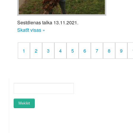
Sestdienas talka 13.11.2021.
Skatīt visas »
1
2
3
4
5
6
7
8
9