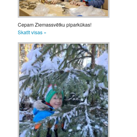
Cepam Ziemassvētku piparkūkas!
Skatīt visas »