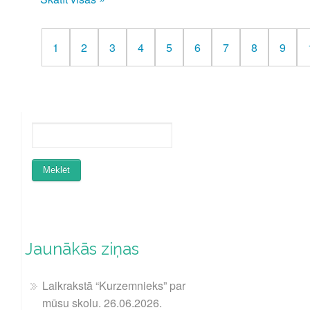
1
2
3
4
5
6
7
8
9
Jaunākās ziņas
Laikrakstā “Kurzemnieks” par
mūsu skolu. 26.06.2026.