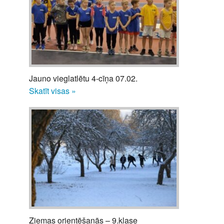
Jauno vieglatlētu 4-cīņa 07.02.
Skatīt visas »
Ziemas orientēšanās – 9.klase