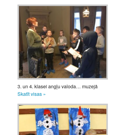
3. un 4. klasei angļu valoda… muzejā
Skatīt visas »