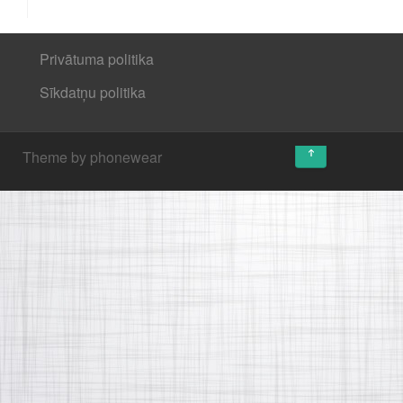
Privātuma politika
Sīkdatņu politika
↑
Theme by phonewear