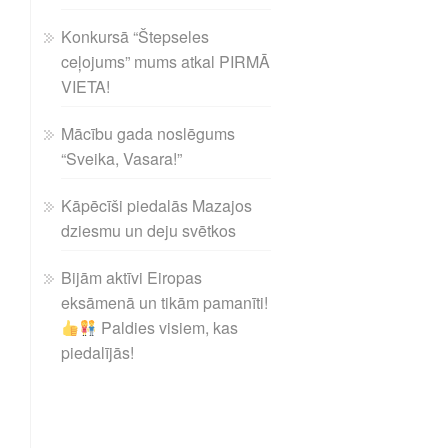
Konkursā “Štepseles
ceļojums” mums atkal PIRMĀ
VIETA!
Mācību gada noslēgums
“Sveika, Vasara!”
Kāpēcīši piedalās Mazajos
dziesmu un deju svētkos
Bijām aktīvi Eiropas
eksāmenā un tikām pamanīti!
Paldies visiem, kas
piedalījās!