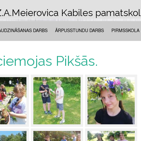
.A.Meierovica Kabiles pamatsko
AUDZINĀŠANAS DARBS
ĀRPUSSTUNDU DARBS
PIRMSSKOLA
iemojas Pikšās.