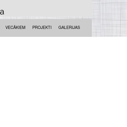
la
VECĀKIEM
PROJEKTI
GALERIJAS