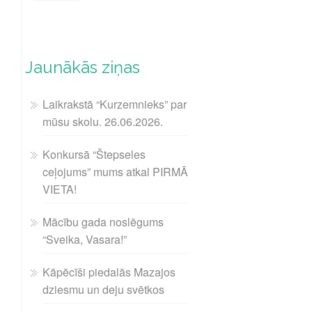
Jaunākās ziņas
Laikrakstā “Kurzemnieks” par
mūsu skolu. 26.06.2026.
Konkursā “Štepseles
ceļojums” mums atkal PIRMĀ
VIETA!
Mācību gada noslēgums
“Sveika, Vasara!”
Kāpēcīši piedalās Mazajos
dziesmu un deju svētkos