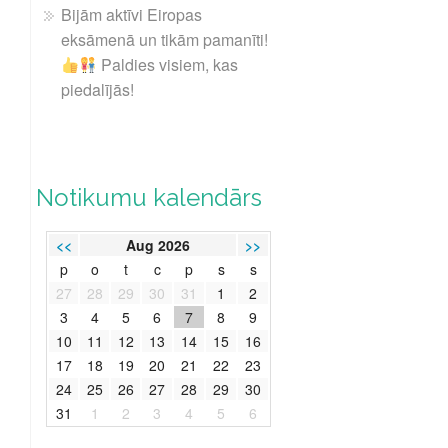
Bijām aktīvi Eiropas
eksāmenā un tikām pamanīti!
Paldies visiem, kas
piedalījās!
Notikumu kalendārs
<<
Aug 2026
>>
p
o
t
c
p
s
s
27
28
29
30
31
1
2
3
4
5
6
7
8
9
10
11
12
13
14
15
16
17
18
19
20
21
22
23
24
25
26
27
28
29
30
31
1
2
3
4
5
6