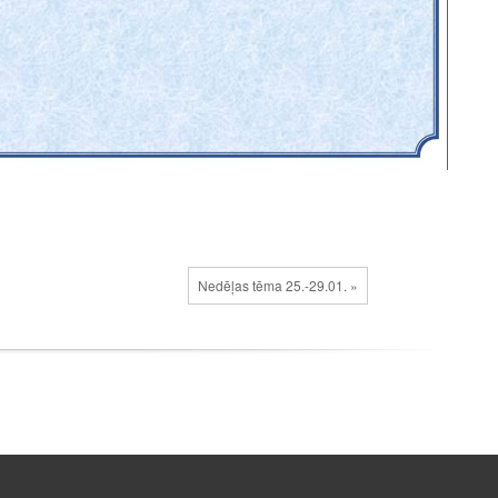
Nedēļas tēma 25.-29.01. »