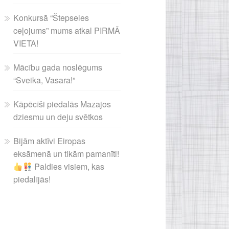
Konkursā “Štepseles
ceļojums” mums atkal PIRMĀ
VIETA!
Mācību gada noslēgums
“Sveika, Vasara!”
Kāpēcīši piedalās Mazajos
dziesmu un deju svētkos
Bijām aktīvi Eiropas
eksāmenā un tikām pamanīti!
Paldies visiem, kas
piedalījās!