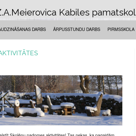
.A.Meierovica Kabiles pamatsko
AUDZINĀŠANAS DARBS
ĀRPUSSTUNDU DARBS
PIRMSSKOLA
KTIVITĀTES
balstīt Skolēnu padomes aktivitātes! Tas nekas, ka pagaidām