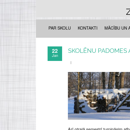
Z
PAR SKOLU
KONTAKTI
MĀCĪBU UN 
22
SKOLĒNU PADOMES A
Jan
Arī otrajā semestrī turpināsim at