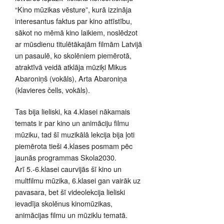
“Kino mūzikas vēsture”, kurā izzināja
interesantus faktus par kino attīstību,
sākot no mēmā kino laikiem, noslēdzot
ar mūsdienu titulētākajām filmām Latvijā
un pasaulē, ko skolēniem piemērotā,
atraktīvā veidā atklāja mūziķi Mikus
Abaroniņš (vokāls), Arta Abaroniņa
(klavieres čells, vokāls).
Tas bija lieliski, ka 4.klasei nākamais
temats ir par kino un animāciju filmu
mūziku, tad šī muzikālā lekcija bija ļoti
piemērota tieši 4.klases posmam pēc
jaunās programmas Skola2030.
Arī 5.-6.klasei caurvijās šī kino un
multfilmu mūzika, 6.klasei gan vairāk uz
pavasara, bet šī videolekcija lieliski
ievadīja skolēnus kinomūzikas,
animācijas filmu un mūziklu tematā.