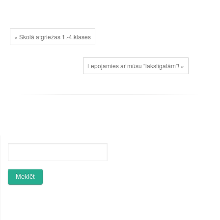
« Skolā atgriežas 1.-4.klases
Lepojamies ar mūsu “lakstīgalām”! »