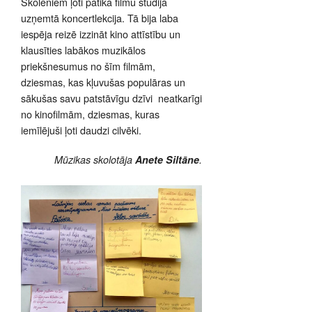
Skolēniem ļoti patika filmu studijā
uzņemtā koncertlekcija. Tā bija laba
iespēja reizē izzināt kino attīstību un
klausīties labākos muzikālos
priekšnesumus no šīm filmām,
dziesmas, kas kļuvušas populāras un
sākušas savu patstāvīgu dzīvi neatkarīgi
no kinofilmām, dziesmas, kuras
iemīlējuši ļoti daudzi cilvēki.
Mūzikas skolotāja
Anete Siltāne
.