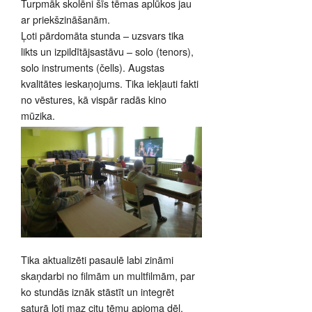
Turpmāk skolēni šīs tēmas aplūkos jau
ar priekšzināšanām.
Ļoti pārdomāta stunda – uzsvars tika
likts un izpildītājsastāvu – solo (tenors),
solo instruments (čells). Augstas
kvalitātes ieskaņojums. Tika iekļauti fakti
no vēstures, kā vispār radās kino
mūzika.
Tika aktualizēti pasaulē labi zināmi
skaņdarbi no filmām un multfilmām, par
ko stundās iznāk stāstīt un integrēt
saturā ļoti maz citu tēmu apjoma dēļ.