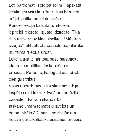
Ļoti pārdomāti, solo pa solim – apskatīti
lielākoties visi filmu žanri, kas bērniem
arī ļoti patika un ieinteresēja.
Koncertlekcija balstīta uz skolēnu
iepriekš redzēto, izjusto, dzirdēto. Tika
likts uzsvars uz kino klasiku – “Mūzikas
skaņas”, aktualizēta pasaulē populārākā
multfilma “Ledus sirds”.
Lekcijā tika izmantota pašu stāstnieku
pieredze multfilmu ieskaņošanas
procesā. Parādīts, kā iegūst asa sižeta
cienīgus trikus.
Visas nodarbības laikā skolēniem bija
iespēja ceļot interaktīvajā un fantāziju
pasaulē – katram skaņdarba
atskaņojumam tematiski izvēlēts un
demonstrēts 3D fons, kas skolēniem
neļāva garlaikoties klausīšanās procesā.