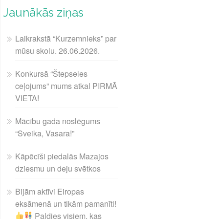
Jaunākās ziņas
Laikrakstā “Kurzemnieks” par
mūsu skolu. 26.06.2026.
Konkursā “Štepseles
ceļojums” mums atkal PIRMĀ
VIETA!
Mācību gada noslēgums
“Sveika, Vasara!”
Kāpēcīši piedalās Mazajos
dziesmu un deju svētkos
Bijām aktīvi Eiropas
eksāmenā un tikām pamanīti!
Paldies visiem, kas