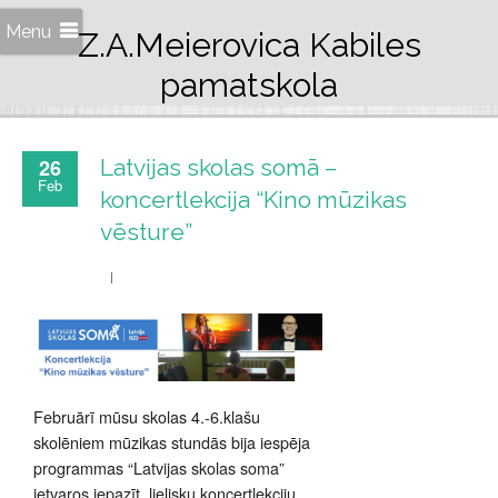
Menu
Z.A.Meierovica Kabiles
pamatskola
26
Latvijas skolas somā –
Feb
koncertlekcija “Kino mūzikas
vēsture”
Februārī mūsu skolas 4.-6.klašu
skolēniem mūzikas stundās bija iespēja
programmas “Latvijas skolas soma”
ietvaros iepazīt lielisku koncertlekciju