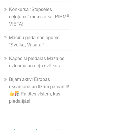
Konkursā “Štepseles
ceļojums” mums atkal PIRMĀ
VIETA!
Mācību gada noslēgums
“Sveika, Vasara!”
Kāpēcīši piedalās Mazajos
dziesmu un deju svētkos
Bijām aktīvi Eiropas
eksāmenā un tikām pamanīti!
Paldies visiem, kas
piedalījās!