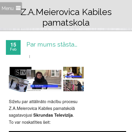
Menu
Z.A.Meierovica Kabiles
pamatskola
15
Par mums stāsta…
Feb
Sižetu par attālināto mācību procesu
Z.A.Meierovica Kabiles pamatskolā
sagatavojusi
.
Skrundas Televīzija
To var noskatīties šeit: