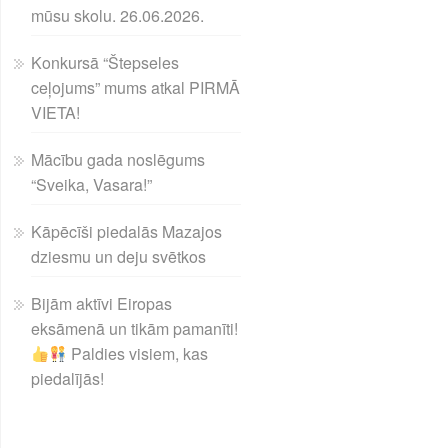
mūsu skolu. 26.06.2026.
Konkursā “Štepseles
ceļojums” mums atkal PIRMĀ
VIETA!
Mācību gada noslēgums
“Sveika, Vasara!”
Kāpēcīši piedalās Mazajos
dziesmu un deju svētkos
Bijām aktīvi Eiropas
eksāmenā un tikām pamanīti!
Paldies visiem, kas
piedalījās!