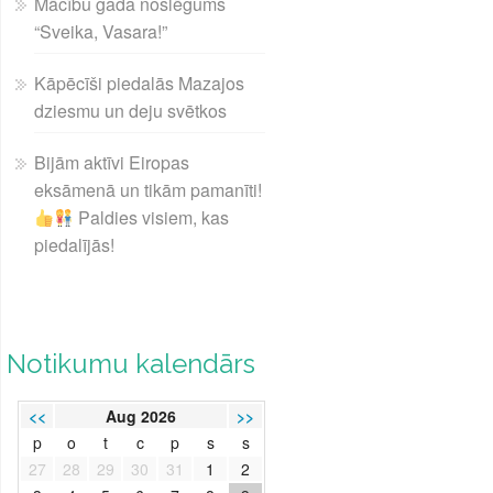
Mācību gada noslēgums
“Sveika, Vasara!”
Kāpēcīši piedalās Mazajos
dziesmu un deju svētkos
Bijām aktīvi Eiropas
eksāmenā un tikām pamanīti!
Paldies visiem, kas
piedalījās!
Notikumu kalendārs
<<
Aug 2026
>>
p
o
t
c
p
s
s
27
28
29
30
31
1
2