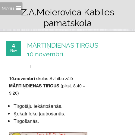
Menu
Z.A.Meierovica Kabiles
pamatskola
4
MĀRTIŅDIENAS TIRGUS
Nov
10.novembrī
skolas Svinību zālē
10.novembrī
(plkst. 8.40 –
MĀRTIŅDIENAS TIRGUS
9.20)
Tirgotāju iekārtošanās.
Ķekatnieku jautrošanās.
Tirgošanās.