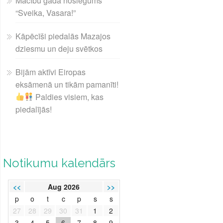
Mācību gada noslēgums
“Sveika, Vasara!”
Kāpēcīši piedalās Mazajos
dziesmu un deju svētkos
Bijām aktīvi Eiropas
eksāmenā un tikām pamanīti!
Paldies visiem, kas
piedalījās!
Notikumu kalendārs
<<
Aug 2026
>>
p
o
t
c
p
s
s
27
28
29
30
31
1
2
3
4
5
6
7
8
9