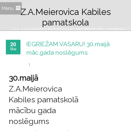
Menu
Z.A.Meierovica Kabiles
pamatskola
20
IEGRIEŽAM VASARU! 30.maijā
Mai
māc.gada noslēgums
30.maijā
Z.A.Meierovica
Kabiles pamatskolā
mācību gada
noslēgums