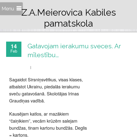
Menu
Z.A.Meierovica Kabiles
pamatskola
14
Gatavojam ierakumu sveces. Ar
Feb
mīlestību…
Sagaidot Sirsniņsvētkus, visas klases,
atbalstot Ukrainu, piedalās ierakumu
sveču gatavošanā. Skolotājas Irinas
Graudiņas vadībā.
Kausējam katlos, ar mazākiem
“čaiņikiem”, vecām krūzēm salejam
bundžas, tinam kartonu bundžās. Deglis
= kartons.