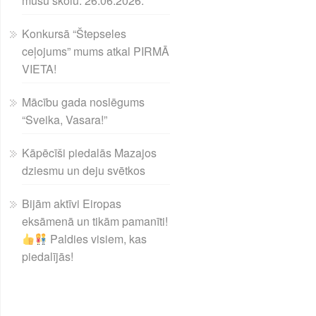
mūsu skolu. 26.06.2026.
Konkursā “Štepseles
ceļojums” mums atkal PIRMĀ
VIETA!
Mācību gada noslēgums
“Sveika, Vasara!”
Kāpēcīši piedalās Mazajos
dziesmu un deju svētkos
Bijām aktīvi Eiropas
eksāmenā un tikām pamanīti!
Paldies visiem, kas
piedalījās!