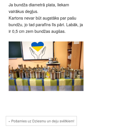
Ja bundža diametrā plata, liekam
vairākus degļus.
Kartons nevar būt augstāks par pašu
bundžu, jo tad parafīns līs pāri. Labāk, ja
ir 0,5 cm zem bundžas augšas.
« Pošamies uz Dziesmu un deju svētkiem!