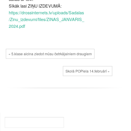
Sīkāk lasi ZIŅU IZDEVUMĀ:
https://drossinternets.lv/uploads/Sadalas
/Zinu_izdevumi/files/ZINAS_JANVARIS_
2024.pdf
« 5.klase aicina ziedot mūsu četrkājainiem draugiem
Skolā POPiela 14.februārī »