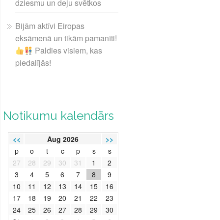
dziesmu un deju svētkos
Bijām aktīvi Eiropas
eksāmenā un tikām pamanīti!
Paldies visiem, kas
piedalījās!
Notikumu kalendārs
<<
Aug 2026
>>
p
o
t
c
p
s
s
27
28
29
30
31
1
2
3
4
5
6
7
8
9
10
11
12
13
14
15
16
17
18
19
20
21
22
23
24
25
26
27
28
29
30