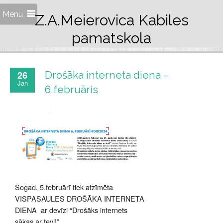
Menu
Z.A.Meierovica Kabiles
pamatskola
26
Drošāka interneta diena –
Jan
6.februāris
Šogad, 5.februārī tiek atzīmēta
VISPASAULES DROŠĀKA INTERNETA
DIENA ar devīzi “Drošāks internets
sākas ar tevi!”