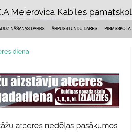
.A.Meierovica Kabiles pamatsko
AUDZINĀŠANAS DARBS
ĀRPUSSTUNDU DARBS
PIRMSSKOLA
ceres diena
kāžu atceres nedēļas pasākumos