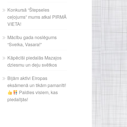
Konkursā “Štepseles
ceļojums” mums atkal PIRMĀ
VIETA!
Mācību gada noslēgums
“Sveika, Vasara!”
Kāpēcīši piedalās Mazajos
dziesmu un deju svētkos
Bijām aktīvi Eiropas
eksāmenā un tikām pamanīti!
Paldies visiem, kas
piedalījās!