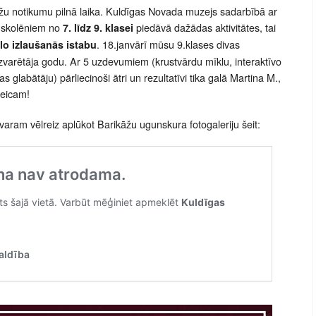
žu notikumu pilnā laika. Kuldīgas Novada muzejs sadarbībā ar
 skolēniem no
piedāvā dažādas aktivitātes, tai
7. līdz 9. klasei
. 18.janvārī mūsu 9.klases divas
lo izlaušanās istabu
zvarētāja godu. Ar 5 uzdevumiem (krustvārdu mīklu, interaktīvo
as glabātāju) pārliecinoši ātri un rezultatīvi tika galā Martina M.,
eicam!
varam vēlreiz aplūkot Barikāžu ugunskura fotogaleriju šeit: