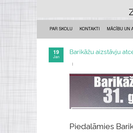
Z
PAR SKOLU
KONTAKTI
MĀCĪBU UN 
19
Barikāžu aizstāvju at
Jan
Piedalāmies Bari