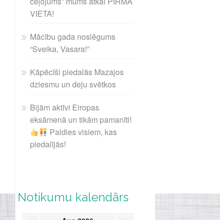
ceļojums” mums atkal PIRMĀ
VIETA!
Mācību gada noslēgums
“Sveika, Vasara!”
Kāpēcīši piedalās Mazajos
dziesmu un deju svētkos
Bijām aktīvi Eiropas
eksāmenā un tikām pamanīti!
Paldies visiem, kas
piedalījās!
Notikumu kalendārs