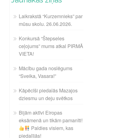
Laikrakstā “Kurzemnieks” par
mūsu skolu. 26.06.2026.
Konkursā “Štepseles
ceļojums” mums atkal PIRMĀ
VIETA!
Mācību gada noslēgums
“Sveika, Vasara!”
Kāpēcīši piedalās Mazajos
dziesmu un deju svētkos
Bijām aktīvi Eiropas
eksāmenā un tikām pamanīti!
Paldies visiem, kas
piedalījās!