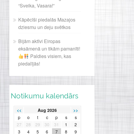
“Sveika, Vasara!”
Kāpēcīši piedalās Mazajos
dziesmu un deju svētkos
Bijām aktīvi Eiropas
eksāmenā un tikām pamanīti!
Paldies visiem, kas
piedalījās!
Notikumu kalendārs
<<
Aug 2026
>>
p
o
t
c
p
s
s
27
28
29
30
31
1
2
3
4
5
6
7
8
9