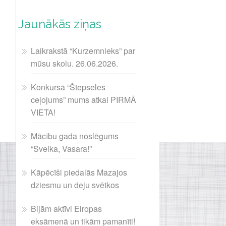
Jaunākās ziņas
Laikrakstā “Kurzemnieks” par
mūsu skolu. 26.06.2026.
Konkursā “Štepseles
ceļojums” mums atkal PIRMĀ
VIETA!
Mācību gada noslēgums
“Sveika, Vasara!”
Kāpēcīši piedalās Mazajos
dziesmu un deju svētkos
Bijām aktīvi Eiropas
eksāmenā un tikām pamanīti!