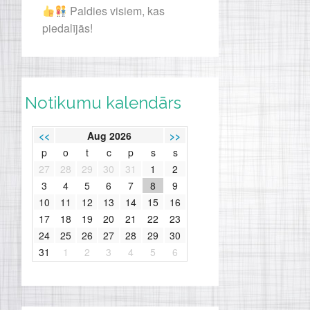
Paldies visiem, kas
piedalījās!
Notikumu kalendārs
<<
Aug 2026
>>
p
o
t
c
p
s
s
27
28
29
30
31
1
2
3
4
5
6
7
8
9
10
11
12
13
14
15
16
17
18
19
20
21
22
23
24
25
26
27
28
29
30
31
1
2
3
4
5
6