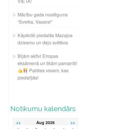
VIETA!
Mācību gada noslēgums
“Sveika, Vasara!”
Kāpēcīši piedalās Mazajos
dziesmu un deju svētkos
Bijām aktīvi Eiropas
eksāmenā un tikām pamanīti!
Paldies visiem, kas
piedalījās!
Notikumu kalendārs
<<
Aug 2026
>>