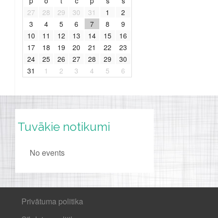
p
o
t
c
p
s
s
27
28
29
30
31
1
2
3
4
5
6
7
8
9
10
11
12
13
14
15
16
17
18
19
20
21
22
23
24
25
26
27
28
29
30
31
1
2
3
4
5
6
Tuvākie notikumi
No events
Privātuma politika