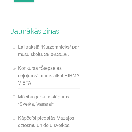
Jaunākās ziņas
Laikrakstā “Kurzemnieks” par
mūsu skolu. 26.06.2026.
Konkursā “Štepseles
ceļojums” mums atkal PIRMĀ
VIETA!
Mācību gada noslēgums
“Sveika, Vasara!”
Kāpēcīši piedalās Mazajos
dziesmu un deju svētkos