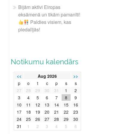
Bijām aktīvi Eiropas
eksāmenā un tikām pamanīti!
Paldies visiem, kas
piedalījās!
Notikumu kalendārs
<<
Aug 2026
>>
p
o
t
c
p
s
s
27
28
29
30
31
1
2
3
4
5
6
7
8
9
10
11
12
13
14
15
16
17
18
19
20
21
22
23
24
25
26
27
28
29
30
31
1
2
3
4
5
6