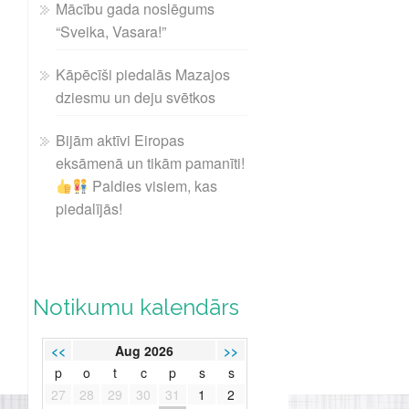
Mācību gada noslēgums
“Sveika, Vasara!”
Kāpēcīši piedalās Mazajos
dziesmu un deju svētkos
Bijām aktīvi Eiropas
eksāmenā un tikām pamanīti!
Paldies visiem, kas
piedalījās!
Notikumu kalendārs
<<
Aug 2026
>>
p
o
t
c
p
s
s
27
28
29
30
31
1
2