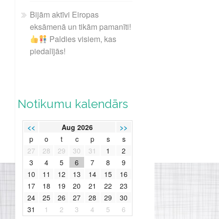
Bijām aktīvi Eiropas
eksāmenā un tikām pamanīti!
Paldies visiem, kas
piedalījās!
Notikumu kalendārs
<<
Aug 2026
>>
p
o
t
c
p
s
s
27
28
29
30
31
1
2
3
4
5
6
7
8
9
10
11
12
13
14
15
16
17
18
19
20
21
22
23
24
25
26
27
28
29
30
31
1
2
3
4
5
6