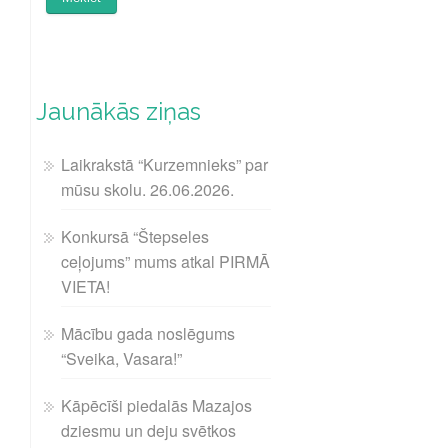
Jaunākās ziņas
Laikrakstā “Kurzemnieks” par
mūsu skolu. 26.06.2026.
Konkursā “Štepseles
ceļojums” mums atkal PIRMĀ
VIETA!
Mācību gada noslēgums
“Sveika, Vasara!”
Kāpēcīši piedalās Mazajos
dziesmu un deju svētkos