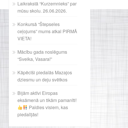
Laikrakstā “Kurzemnieks” par
mūsu skolu. 26.06.2026.
Konkursā “Štepseles
ceļojums” mums atkal PIRMĀ
VIETA!
Mācību gada noslēgums
“Sveika, Vasara!”
Kāpēcīši piedalās Mazajos
dziesmu un deju svētkos
Bijām aktīvi Eiropas
eksāmenā un tikām pamanīti!
Paldies visiem, kas
piedalījās!