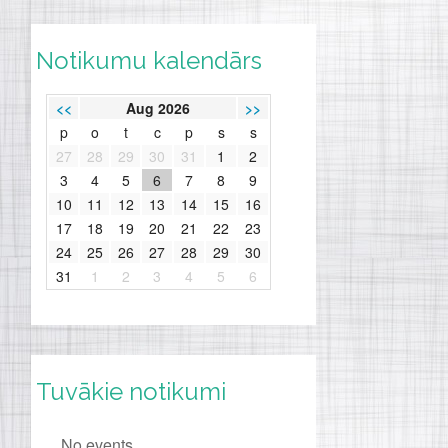
Notikumu kalendārs
<<
Aug 2026
>>
p
o
t
c
p
s
s
27
28
29
30
31
1
2
3
4
5
6
7
8
9
10
11
12
13
14
15
16
17
18
19
20
21
22
23
24
25
26
27
28
29
30
31
1
2
3
4
5
6
Tuvākie notikumi
No events