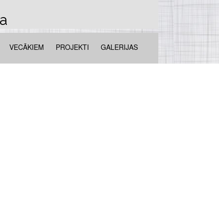
la
VECĀKIEM
PROJEKTI
GALERIJAS