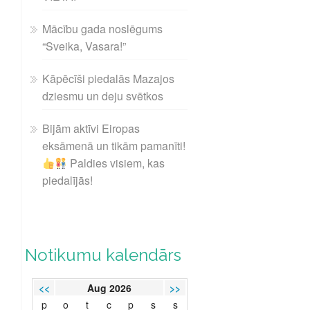
Mācību gada noslēgums
“Sveika, Vasara!”
Kāpēcīši piedalās Mazajos
dziesmu un deju svētkos
Bijām aktīvi Eiropas
eksāmenā un tikām pamanīti!
Paldies visiem, kas
piedalījās!
Notikumu kalendārs
<<
Aug 2026
>>
p
o
t
c
p
s
s