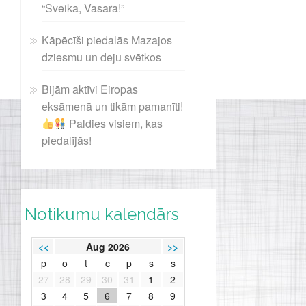
“Sveika, Vasara!”
Kāpēcīši piedalās Mazajos
dziesmu un deju svētkos
Bijām aktīvi Eiropas
eksāmenā un tikām pamanīti!
Paldies visiem, kas
piedalījās!
Notikumu kalendārs
<<
Aug 2026
>>
p
o
t
c
p
s
s
27
28
29
30
31
1
2
3
4
5
6
7
8
9