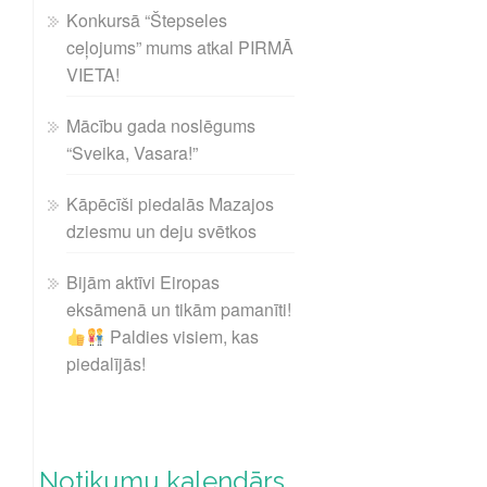
Konkursā “Štepseles
ceļojums” mums atkal PIRMĀ
VIETA!
Mācību gada noslēgums
“Sveika, Vasara!”
Kāpēcīši piedalās Mazajos
dziesmu un deju svētkos
Bijām aktīvi Eiropas
eksāmenā un tikām pamanīti!
Paldies visiem, kas
piedalījās!
Notikumu kalendārs