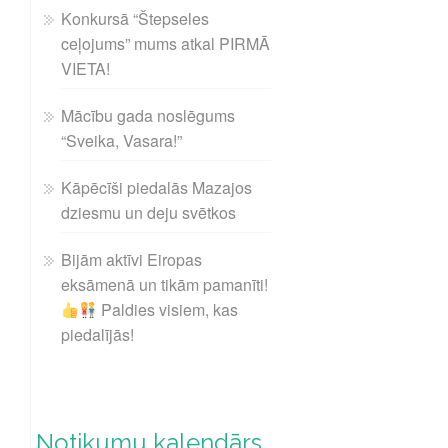
Konkursā “Štepseles
ceļojums” mums atkal PIRMĀ
VIETA!
Mācību gada noslēgums
“Sveika, Vasara!”
Kāpēcīši piedalās Mazajos
dziesmu un deju svētkos
Bijām aktīvi Eiropas
eksāmenā un tikām pamanīti!
Paldies visiem, kas
piedalījās!
Notikumu kalendārs