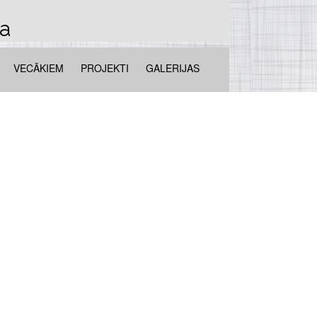
la
VECĀKIEM
PROJEKTI
GALERIJAS