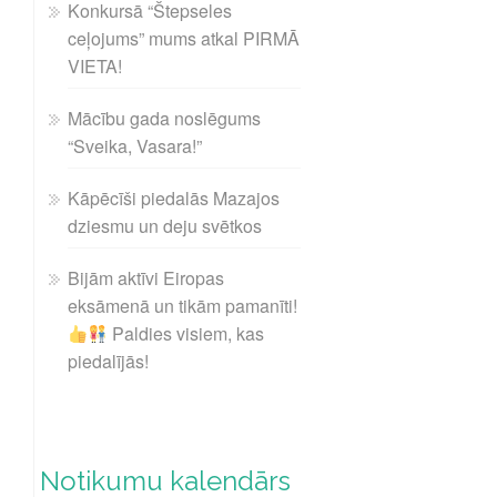
Konkursā “Štepseles
ceļojums” mums atkal PIRMĀ
VIETA!
Mācību gada noslēgums
“Sveika, Vasara!”
Kāpēcīši piedalās Mazajos
dziesmu un deju svētkos
Bijām aktīvi Eiropas
eksāmenā un tikām pamanīti!
Paldies visiem, kas
piedalījās!
Notikumu kalendārs